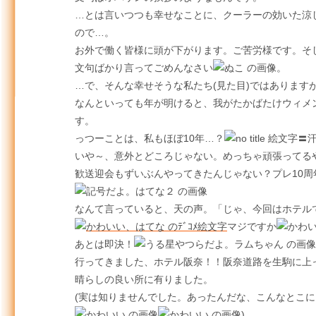
…とは言いつつも幸せなことに、クーラーの効いた涼
ので…。
お外で働く皆様に頭が下がります。ご苦労様です。そ
文句ばかり言ってごめんなさい
。
…で、そんな幸せそうな私たち(見た目)ではあります
なんといっても年が明けると、我がたかばたけウィメ
す。
っつーことは、私もほぼ10年…？
いや～、意外とどころじゃない。めっちゃ頑張ってる
歓送迎会もずいぶんやってきたんじゃない？プレ10周
なんて言っていると、天の声。「じゃ、今回はホテ
マジですか
あとは即決！
行ってきました、ホテル阪奈！！阪奈道路を生駒に上
晴らしの良い所に有りました。
(実は知りませんでした。あったんだな、こんなとこ
)