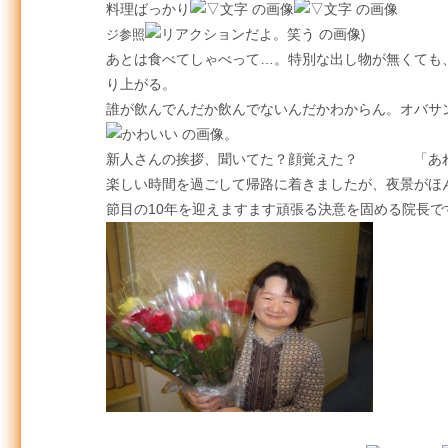
料理ばっかり
ジ参照
)
あとは食べてしゃべって…。特別な出し物が無くても
り上がる。
誰が飲んでんだか飲んでないんだかわからん。オバサ
。
新人さんの挨拶、聞いてた？顔覚えた？ 「あれ
楽しい時間を過ごして帰路に着きましたが、夜景がほ
節目の10年を迎えますます頑張る決意を固める院長で