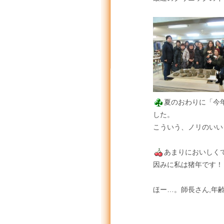
夏のおわりに「今
した。
こういう、ノリのい
あまりにおいしく
因みに私は猪年です
ほー…。師長さん,年